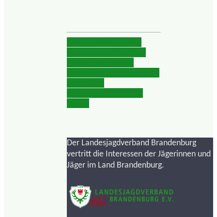
ASP in Polen: LJVB
bildet zum dritten Mal
Kadaversuchhunde
aus
Erfolgreich geprüft: 14
neue ASP-
Kadaversuchhunde in
Polen
Der Landesjagdverband Brandenburg
vertritt die Interessen der Jägerinnen und
Jäger im Land Brandenburg.