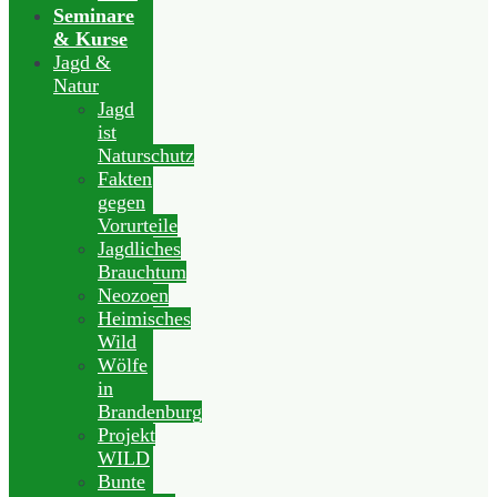
Seminare
& Kurse
Jagd &
Natur
Jagd
ist
Naturschutz
Fakten
gegen
Vorurteile
Jagdliches
Brauchtum
Neozoen
Heimisches
Wild
Wölfe
in
Brandenburg
Projekt
WILD
Bunte