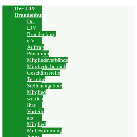
Der LJV
Brandenburg
Der
LJV
Brandenburg
e.V.
Auftrag
Präsidium
Mitgliedsverbände
Mitgliederbereich
Geschäftsstelle
Termine
Stellenangebote
Mitglied
werden
Ihre
Vorteile
als
Mitglied
Mitbestimmung