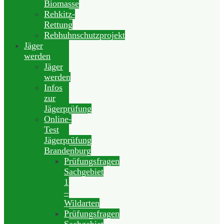
Biomasse
Rehkitz-
Rettung
Rebhuhnschutzprojekt
Jäger
werden
Jäger
werden
Infos
zur
Jägerprüfung
Online-
Test
Jägerprüfung
Brandenburg
Prüfungsfragen
Sachgebiet
1
–
Wildarten
Prüfungsfragen