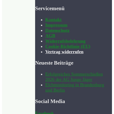
Servicemenü
Kontakt
Impressum
Datenschutz
AGB
Widerrufsbelehrung
Cookie-Richtlinie (EU)
Vertrag widerrufen
Neueste Beiträge
Erfolgreiches Sommerschießen
2026 der AG Junge Jäger
Elchmonitoring in Brandenburg
und Berlin
Social Media
Facebook