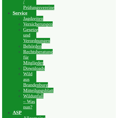
/
Prüfungsvereine
Service
Jagdzeiten
Versicherungen
Gesetze
und
Verordnungen
Behörden
Rechtsberatung
für
Mitglieder
Downloads
Wild
aus
Brandenburg
Mitteilungsblatt
Wildunfall
– Was
nun?
ASP