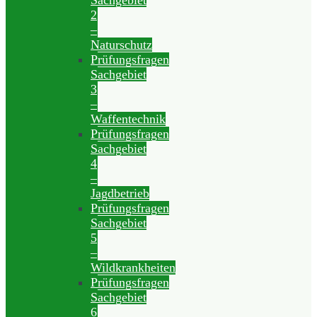
Sachgebiet
2
–
Naturschutz
Prüfungsfragen
Sachgebiet
3
–
Waffentechnik
Prüfungsfragen
Sachgebiet
4
–
Jagdbetrieb
Prüfungsfragen
Sachgebiet
5
–
Wildkrankheiten
Prüfungsfragen
Sachgebiet
6