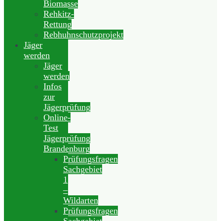
Biomasse
Rehkitz-
Rettung
Rebhuhnschutzprojekt
Jäger
werden
Jäger
werden
Infos
zur
Jägerprüfung
Online-
Test
Jägerprüfung
Brandenburg
Prüfungsfragen
Sachgebiet
1
–
Wildarten
Prüfungsfragen