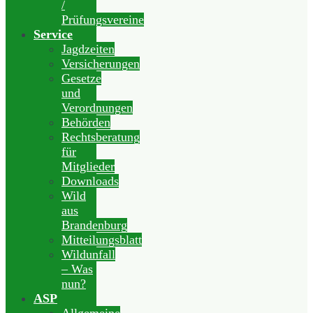
/
Prüfungsvereine
Service
Jagdzeiten
Versicherungen
Gesetze
und
Verordnungen
Behörden
Rechtsberatung
für
Mitglieder
Downloads
Wild
aus
Brandenburg
Mitteilungsblatt
Wildunfall
– Was
nun?
ASP