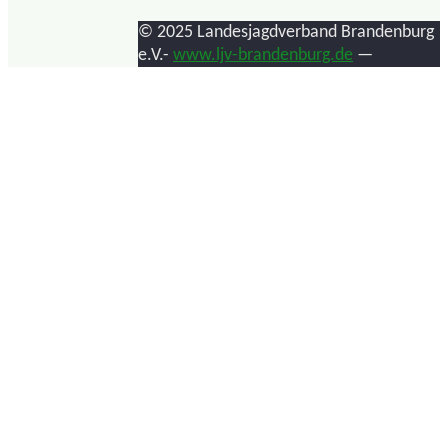
© 2025 Landesjagdverband Brandenburg
e.V.-
www.ljv-brandenburg.de
—