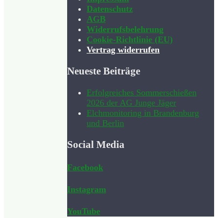
Datenschutz
AGB
Widerrufsbelehrung
Cookie-Richtlinie (EU)
Vertrag widerrufen
Neueste Beiträge
Erfolgreiches Sommerschießen
2026 der AG Junge Jäger
Elchmonitoring in Brandenburg
und Berlin
Social Media
Facebook
Instagram
YouTube