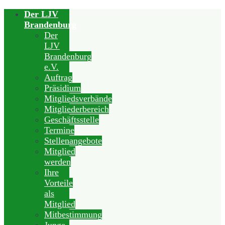
Der LJV
Brandenburg
Der
LJV
Brandenburg
e.V.
Auftrag
Präsidium
Mitgliedsverbände
Mitgliederbereich
Geschäftsstelle
Termine
Stellenangebote
Mitglied
werden
Ihre
Vorteile
als
Mitglied
Mitbestimmung