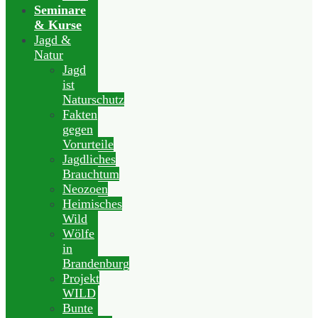
Seminare
& Kurse
Jagd &
Natur
Jagd
ist
Naturschutz
Fakten
gegen
Vorurteile
Jagdliches
Brauchtum
Neozoen
Heimisches
Wild
Wölfe
in
Brandenburg
Projekt
WILD
Bunte