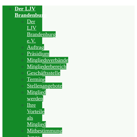
Der LJV
Brandenburg
Der
LJV
Brandenburg
e.V.
Auftrag
Präsidium
Mitgliedsverbände
Mitgliederbereich
Geschäftsstelle
Termine
Stellenangebote
Mitglied
werden
Ihre
Vorteile
als
Mitglied
Mitbestimmung