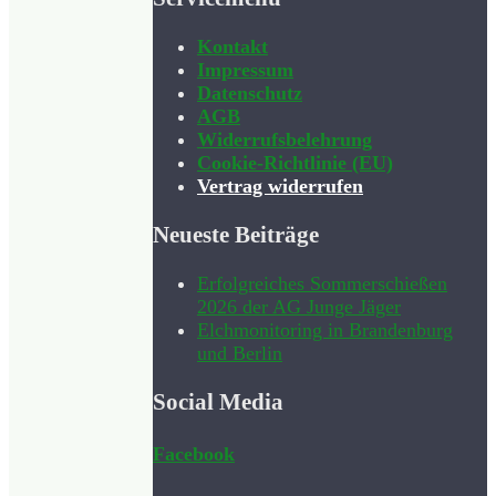
Kontakt
Impressum
Datenschutz
AGB
Widerrufsbelehrung
Cookie-Richtlinie (EU)
Vertrag widerrufen
Neueste Beiträge
Erfolgreiches Sommerschießen
2026 der AG Junge Jäger
Elchmonitoring in Brandenburg
und Berlin
Social Media
Facebook