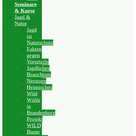
Seminare
& Kurse
Jagd &
Natur
Jagd
ist
Naturschutz
Fakten
gegen
Vorurteile
Jagdliches
Brauchtum
Neozoen
Heimisches
Wild
Wölfe
in
Brandenburg
Projekt
WILD
Bunte