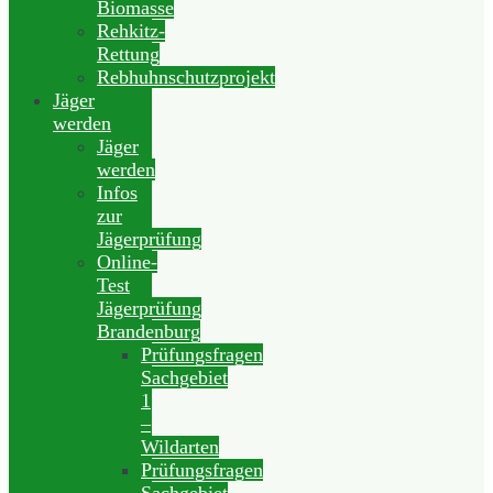
Biomasse
Rehkitz-
Rettung
Rebhuhnschutzprojekt
Jäger
werden
Jäger
werden
Infos
zur
Jägerprüfung
Online-
Test
Jägerprüfung
Brandenburg
Prüfungsfragen
Sachgebiet
1
–
Wildarten
Prüfungsfragen