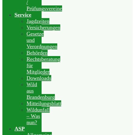
/
Prüfungsvereine
Service
Jagdzeiten
Versicherungen
Gesetze
und
Verordnungen
Behörden
Rechtsberatung
für
Mitglieder
Downloads
Wild
aus
Brandenburg
Mitteilungsblatt
Wildunfall
– Was
nun?
ASP