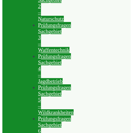
Sachgebiet
2
–
Naturschutz
Prüfungsfragen
Sachgebiet
3
–
Waffentechnik
Prüfungsfragen
Sachgebiet
4
–
Jagdbetrieb
Prüfungsfragen
Sachgebiet
5
–
Wildkrankheiten
Prüfungsfragen
Sachgebiet
6