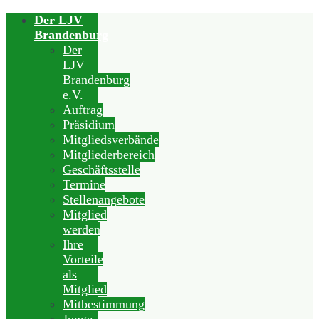
Der LJV
Brandenburg
Der
LJV
Brandenburg
e.V.
Auftrag
Präsidium
Mitgliedsverbände
Mitgliederbereich
Geschäftsstelle
Termine
Stellenangebote
Mitglied
werden
Ihre
Vorteile
als
Mitglied
Mitbestimmung