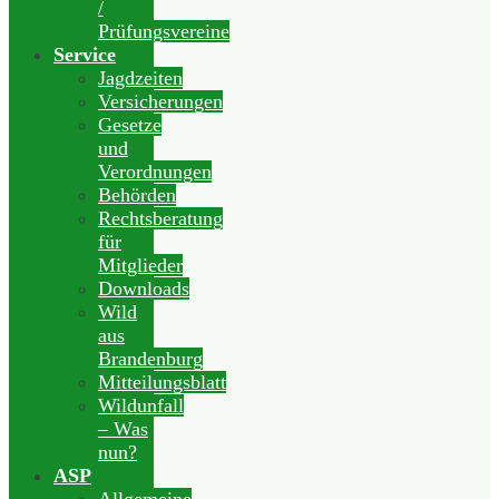
/
Prüfungsvereine
Service
Jagdzeiten
Versicherungen
Gesetze
und
Verordnungen
Behörden
Rechtsberatung
für
Mitglieder
Downloads
Wild
aus
Brandenburg
Mitteilungsblatt
Wildunfall
– Was
nun?
ASP