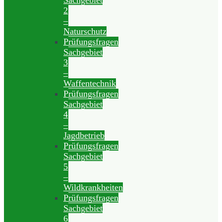
Sachgebiet
2
–
Naturschutz
Prüfungsfragen
Sachgebiet
3
–
Waffentechnik
Prüfungsfragen
Sachgebiet
4
–
Jagdbetrieb
Prüfungsfragen
Sachgebiet
5
–
Wildkrankheiten
Prüfungsfragen
Sachgebiet
6