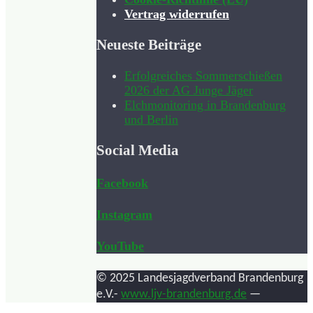
Vertrag widerrufen
Neueste Beiträge
Erfolgreiches Sommerschießen
2026 der AG Junge Jäger
Elchmonitoring in Brandenburg
und Berlin
Social Media
Facebook
Instagram
YouTube
© 2025 Landesjagdverband Brandenburg
e.V.-
www.ljv-brandenburg.de
—