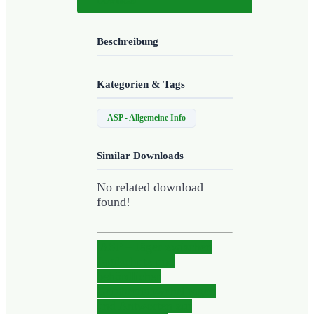
Download
Beschreibung
Kategorien & Tags
ASP - Allgemeine Info
Similar Downloads
No related download
found!
ASP – Jäger zwischen
Jagdschutz und
behördlicher
Gefahrenabwehr
Fragen
und Antworten zur