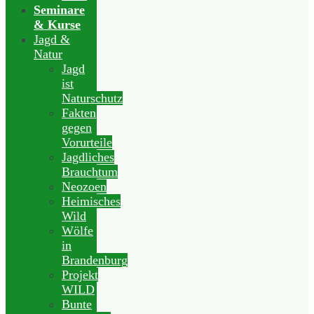
Seminare
& Kurse
Jagd &
Natur
Jagd
ist
Naturschutz
Fakten
gegen
Vorurteile
Jagdliches
Brauchtum
Neozoen
Heimisches
Wild
Wölfe
in
Brandenburg
Projekt
WILD
Bunte