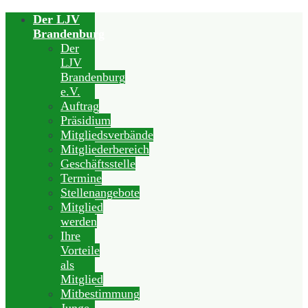
Der LJV
Brandenburg
Der
LJV
Brandenburg
e.V.
Auftrag
Präsidium
Mitgliedsverbände
Mitgliederbereich
Geschäftsstelle
Termine
Stellenangebote
Mitglied
werden
Ihre
Vorteile
als
Mitglied
Mitbestimmung