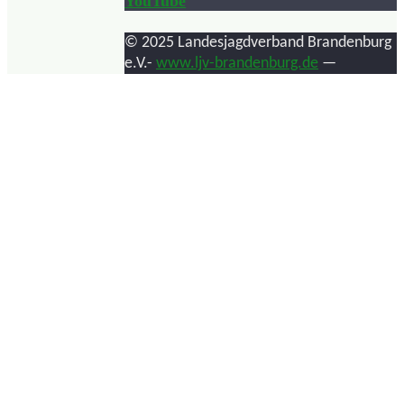
YouTube
© 2025 Landesjagdverband Brandenburg
e.V.-
www.ljv-brandenburg.de
—