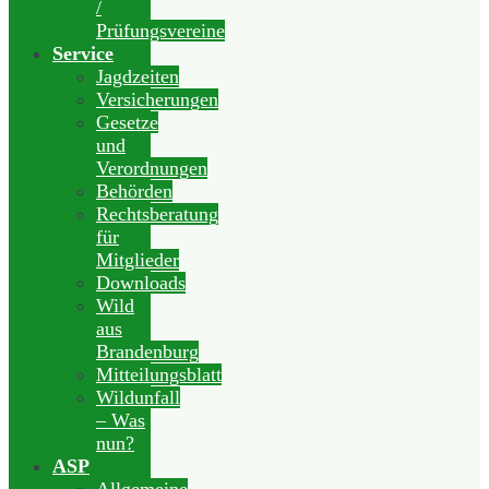
/
Prüfungsvereine
Service
Jagdzeiten
Versicherungen
Gesetze
und
Verordnungen
Behörden
Rechtsberatung
für
Mitglieder
Downloads
Wild
aus
Brandenburg
Mitteilungsblatt
Wildunfall
– Was
nun?
ASP