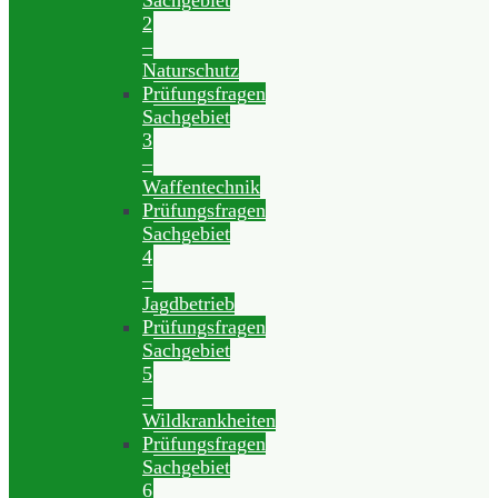
Sachgebiet
2
–
Naturschutz
Prüfungsfragen
Sachgebiet
3
–
Waffentechnik
Prüfungsfragen
Sachgebiet
4
–
Jagdbetrieb
Prüfungsfragen
Sachgebiet
5
–
Wildkrankheiten
Prüfungsfragen
Sachgebiet
6