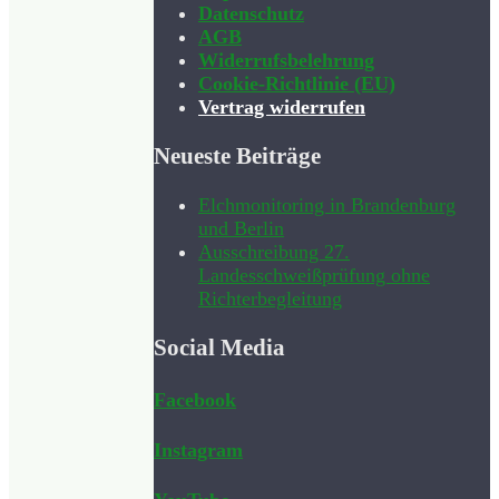
Datenschutz
AGB
Widerrufsbelehrung
Cookie-Richtlinie (EU)
Vertrag widerrufen
Neueste Beiträge
Elchmonitoring in Brandenburg
und Berlin
Ausschreibung 27.
Landesschweißprüfung ohne
Richterbegleitung
Social Media
Facebook
Instagram