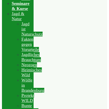
Seminare
& Kurse
Jagd &
Natur
Jagd
ist
Naturschutz
Fakten
gegen
Vorurteile
Jagdliches
Brauchtum
Neozoen
Heimisches
Wild
Wölfe
in
Brandenburg
Projekt
WILD
Bunte