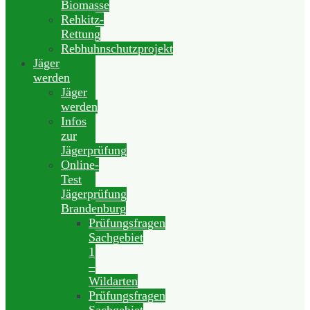
Biomasse
Rehkitz-
Rettung
Rebhuhnschutzprojekt
Jäger
werden
Jäger
werden
Infos
zur
Jägerprüfung
Online-
Test
Jägerprüfung
Brandenburg
Prüfungsfragen
Sachgebiet
1
–
Wildarten
Prüfungsfragen