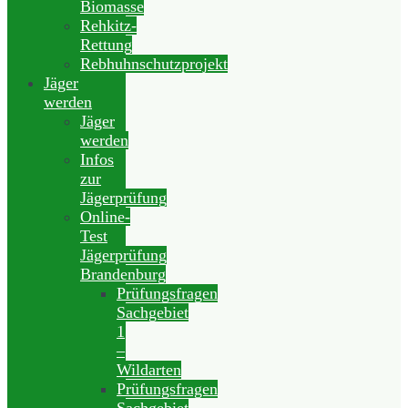
Biomasse
Rehkitz-
Rettung
Rebhuhnschutzprojekt
Jäger
werden
Jäger
werden
Infos
zur
Jägerprüfung
Online-
Test
Jägerprüfung
Brandenburg
Prüfungsfragen
Sachgebiet
1
–
Wildarten
Prüfungsfragen