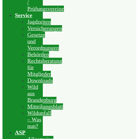
/
Prüfungsvereine
Service
Jagdzeiten
Versicherungen
Gesetze
und
Verordnungen
Behörden
Rechtsberatung
für
Mitglieder
Downloads
Wild
aus
Brandenburg
Mitteilungsblatt
Wildunfall
– Was
nun?
ASP