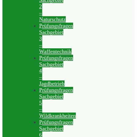
Sachgebiet
2
–
Naturschutz
Prüfungsfragen
Sachgebiet
3
–
Waffentechnik
Prüfungsfragen
Sachgebiet
4
–
Jagdbetrieb
Prüfungsfragen
Sachgebiet
5
–
Wildkrankheiten
Prüfungsfragen
Sachgebiet
6