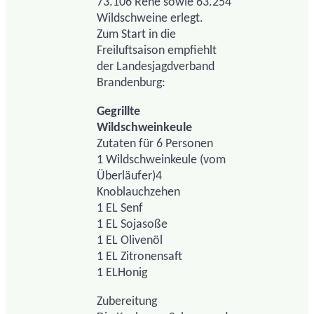
73.106 Rehe sowie 63.254
Wildschweine erlegt.
Zum Start in die
Freiluftsaison empfiehlt
der Landesjagdverband
Brandenburg:
Gegrillte
Wildschweinkeule
Zutaten für 6 Personen
1 Wildschweinkeule (vom
Überläufer)4
Knoblauchzehen
1 EL Senf
1 EL Sojasoße
1 EL Olivenöl
1 EL Zitronensaft
1 ELHonig
Zubereitung