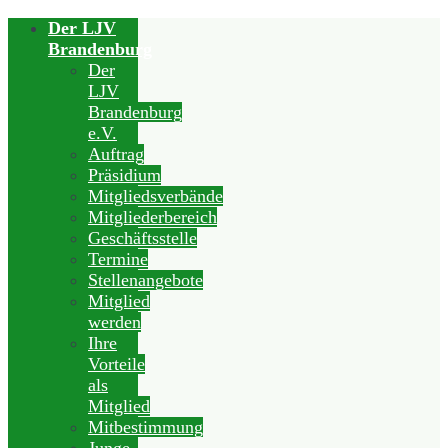
Der LJV
Brandenburg
Der
LJV
Brandenburg
e.V.
Auftrag
Präsidium
Mitgliedsverbände
Mitgliederbereich
Geschäftsstelle
Termine
Stellenangebote
Mitglied
werden
Ihre
Vorteile
als
Mitglied
Mitbestimmung