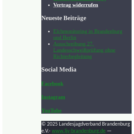
Vertrag widerrufen
Neueste Beiträge
Elchmonitoring in Brandenburg
und Berlin
Ausschreibung 27.
Landesschweißprüfung ohne
Richterbegleitung
Social Media
Facebook
Instagram
YouTube
© 2025 Landesjagdverband Brandenburg
e.V.-
www.ljv-brandenburg.de
—