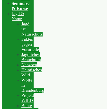
Seminare
& Kurse
Jagd &
Natur
Jagd
ist
Naturschutz
Fakten
gegen
Vorurteile
Jagdliches
Brauchtum
Neozoen
Heimisches
Wild
Wölfe
in
Brandenburg
Projekt
WILD
Bunte