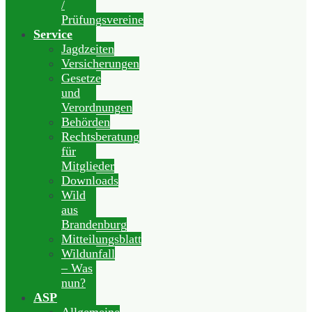
/
Prüfungsvereine
Service
Jagdzeiten
Versicherungen
Gesetze
und
Verordnungen
Behörden
Rechtsberatung
für
Mitglieder
Downloads
Wild
aus
Brandenburg
Mitteilungsblatt
Wildunfall
– Was
nun?
ASP