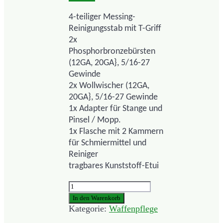
4-teiliger Messing-
Reinigungsstab mit T-Griff
2x
Phosphorbronzebürsten
(12GA, 20GA}, 5/16-27
Gewinde
2x Wollwischer (12GA,
20GA}, 5/16-27 Gewinde
1x Adapter für Stange und
Pinsel / Mopp.
1x Flasche mit 2 Kammern
für Schmiermittel und
Reiniger
tragbares Kunststoff-Etui
Cleaning
Kit
In den Warenkorb
Flinte
Kategorie:
Waffenpflege
Menge