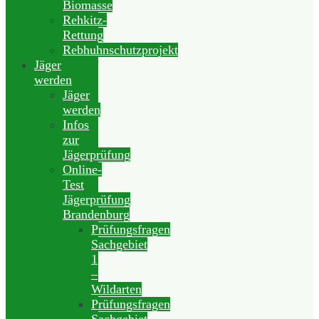
Biomasse
Rehkitz-
Rettung
Rebhuhnschutzprojekt
Jäger
werden
Jäger
werden
Infos
zur
Jägerprüfung
Online-
Test
Jägerprüfung
Brandenburg
Prüfungsfragen
Sachgebiet
1
–
Wildarten
Prüfungsfragen