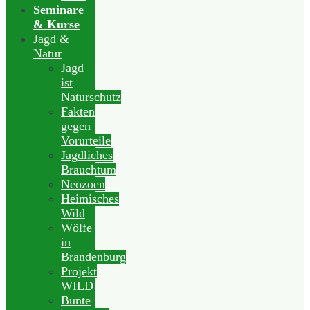
Seminare
& Kurse
Jagd &
Natur
Jagd
ist
Naturschutz
Fakten
gegen
Vorurteile
Jagdliches
Brauchtum
Neozoen
Heimisches
Wild
Wölfe
in
Brandenburg
Projekt
WILD
Bunte