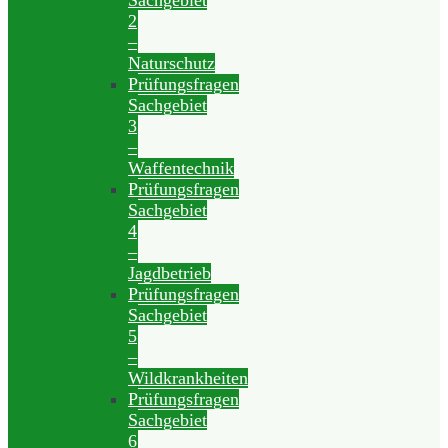
Sachgebiet
2
–
Naturschutz
Prüfungsfragen
Sachgebiet
3
–
Waffentechnik
Prüfungsfragen
Sachgebiet
4
–
Jagdbetrieb
Prüfungsfragen
Sachgebiet
5
–
Wildkrankheiten
Prüfungsfragen
Sachgebiet
6