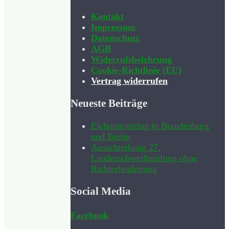
Kontakt
Impressum
Datenschutz
AGB
Widerrufsbelehrung
Cookie-Richtlinie (EU)
Vertrag widerrufen
Neueste Beiträge
Elchmonitoring in Brandenburg
und Berlin
Ausschreibung 27.
Landesschweißprüfung ohne
Richterbegleitung
Social Media
Facebook