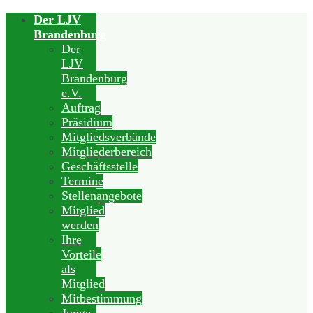
Der LJV
Brandenburg
Der
LJV
Brandenburg
e.V.
Auftrag
Präsidium
Mitgliedsverbände
Mitgliederbereich
Geschäftsstelle
Termine
Stellenangebote
Mitglied
werden
Ihre
Vorteile
als
Mitglied
Mitbestimmung