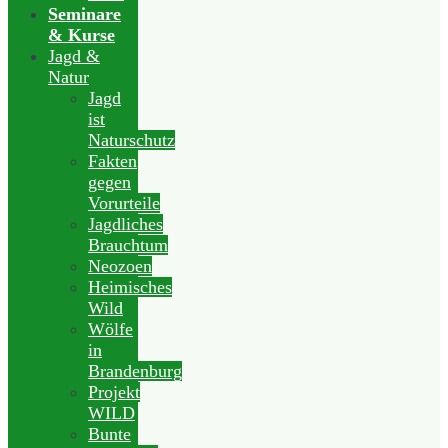
Seminare
& Kurse
Jagd &
Natur
Jagd
ist
Naturschutz
Fakten
gegen
Vorurteile
Jagdliches
Brauchtum
Neozoen
Heimisches
Wild
Wölfe
in
Brandenburg
Projekt
WILD
Bunte