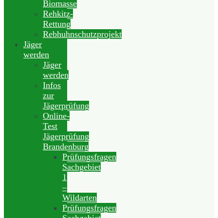
Biomasse
Rehkitz-
Rettung
Rebhuhnschutzprojekt
Jäger
werden
Jäger
werden
Infos
zur
Jägerprüfung
Online-
Test
Jägerprüfung
Brandenburg
Prüfungsfragen
Sachgebiet
1
–
Wildarten
Prüfungsfragen