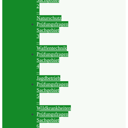
Sachgebiet
2
–
Naturschutz
Prüfungsfragen
Sachgebiet
3
–
Waffentechnik
Prüfungsfragen
Sachgebiet
4
–
Jagdbetrieb
Prüfungsfragen
Sachgebiet
5
–
Wildkrankheiten
Prüfungsfragen
Sachgebiet
6