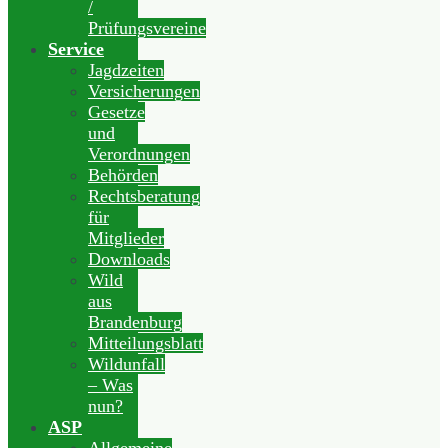
/
Prüfungsvereine
Service
Jagdzeiten
Versicherungen
Gesetze
und
Verordnungen
Behörden
Rechtsberatung
für
Mitglieder
Downloads
Wild
aus
Brandenburg
Mitteilungsblatt
Wildunfall
– Was
nun?
ASP