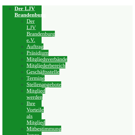
Der LJV
Brandenburg
Der
LJV
Brandenburg
e.V.
Auftrag
Präsidium
Mitgliedsverbände
Mitgliederbereich
Geschäftsstelle
Termine
Stellenangebote
Mitglied
werden
Ihre
Vorteile
als
Mitglied
Mitbestimmung