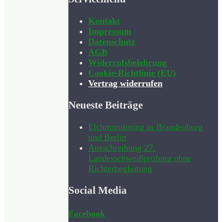
Kontakt
Impressum
Datenschutz
AGB
Widerrufsbelehrung
Cookie-Richtlinie (EU)
Vertrag widerrufen
Neueste Beiträge
Elchmonitoring in Brandenburg
und Berlin
Ausschreibung 27.
Landesschweißprüfung ohne
Richterbegleitung
Social Media
Facebook