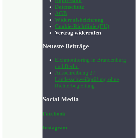
Impressum
Datenschutz
AGB
Widerrufsbelehrung
Cookie-Richtlinie (EU)
Vertrag widerrufen
Neueste Beiträge
Elchmonitoring in Brandenburg
und Berlin
Ausschreibung 27.
Landesschweißprüfung ohne
Richterbegleitung
Social Media
Facebook
Instagram