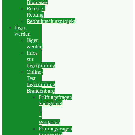
Biomasse
Rehkitz-
Rettung
Rebhuhnschutzprojekt
Jäger
werden
Jäger
werden
Infos
zur
Jägerprüfung
Online-
Test
Jägerprüfung
Brandenburg
Prüfungsfragen
Sachgebiet
1
–
Wildarten
Prüfungsfragen