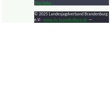
YouTube
© 2025 Landesjagdverband Brandenburg
e.V.-
www.ljv-brandenburg.de
—