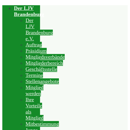
Der LJV
Brandenburg
Der
LJV
Brandenburg
e.V.
Auftrag
Präsidium
Mitgliedsverbände
Mitgliederbereich
Geschäftsstelle
Termine
Stellenangebote
Mitglied
werden
Ihre
Vorteile
als
Mitglied
Mitbestimmung