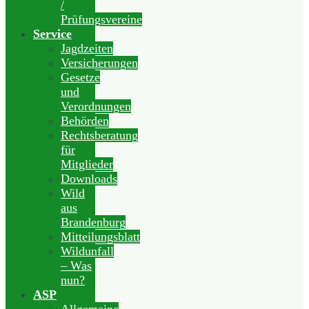
/
Prüfungsvereine
Service
Jagdzeiten
Versicherungen
Gesetze
und
Verordnungen
Behörden
Rechtsberatung
für
Mitglieder
Downloads
Wild
aus
Brandenburg
Mitteilungsblatt
Wildunfall
– Was
nun?
ASP