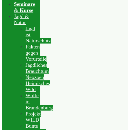
Seminare
& Kurse
Jagd &
Natur
Jagd
ist
Naturschutz
Fakten
gegen
Vorurteile
Jagdliches
Brauchtum
Neozoen
Heimisches
Wild
Wölfe
in
Brandenburg
Projekt
WILD
Bunte