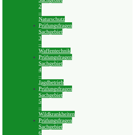
Sachgebiet
2
–
Naturschutz
Prüfungsfragen
Sachgebiet
3
–
Waffentechnik
Prüfungsfragen
Sachgebiet
4
–
Jagdbetrieb
Prüfungsfragen
Sachgebiet
5
–
Wildkrankheiten
Prüfungsfragen
Sachgebiet
6