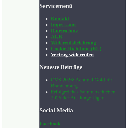
Servicemenü
Kontakt
Impressum
Datenschutz
AGB
Widerrufsbelehrung
Cookie-Richtlinie (EU)
Vertrag widerrufen
Neueste Beiträge
OVS 2026: Achtmal Gold für
Brandenburg
Erfolgreiches Sommerschießen
2026 der AG Junge Jäger
Social Media
Facebook