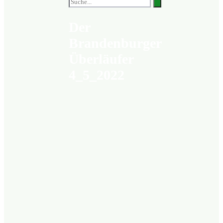
Der
Brandenburger
Überläufer
4_5_2022