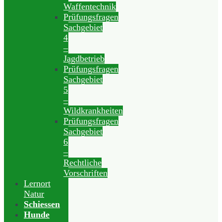
Waffentechnik
Prüfungsfragen
Sachgebiet
4
–
Jagdbetrieb
Prüfungsfragen
Sachgebiet
5
–
Wildkrankheiten
Prüfungsfragen
Sachgebiet
6
–
Rechtliche
Vorschriften
Lernort
Natur
Schiessen
Hunde