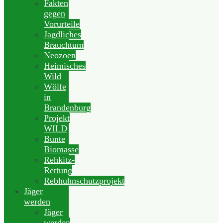
Fakten
gegen
Vorurteile
Jagdliches
Brauchtum
Neozoen
Heimisches
Wild
Wölfe
in
Brandenburg
Projekt
WILD
Bunte
Biomasse
Rehkitz-
Rettung
Rebhuhnschutzprojekt
Jäger
werden
Jäger
werden