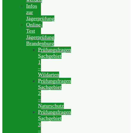
Infos
zur
Jägerprüfung
Online-
Test
Jägerprüfung
Brandenburg
Prüfungsfragen
Sachgebiet
1
–
Wildarten
Prüfungsfragen
Sachgebiet
2
–
Naturschutz
Prüfungsfragen
Sachgebiet
3
–