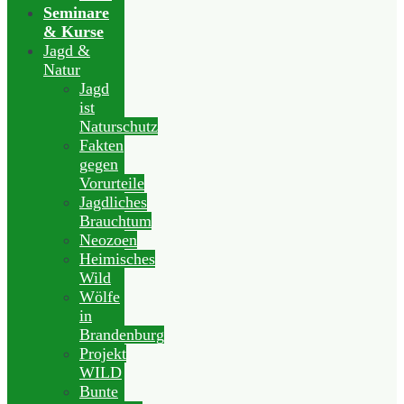
Seminare
& Kurse
Jagd &
Natur
Jagd
ist
Naturschutz
Fakten
gegen
Vorurteile
Jagdliches
Brauchtum
Neozoen
Heimisches
Wild
Wölfe
in
Brandenburg
Projekt
WILD
Bunte