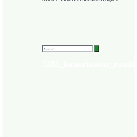
5285_lernortnatur_rundl