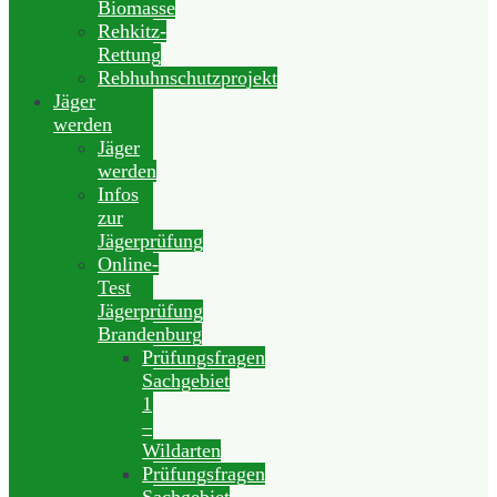
Biomasse
Rehkitz-
Rettung
Rebhuhnschutzprojekt
Jäger
werden
Jäger
werden
Infos
zur
Jägerprüfung
Online-
Test
Jägerprüfung
Brandenburg
Prüfungsfragen
Sachgebiet
1
–
Wildarten
Prüfungsfragen