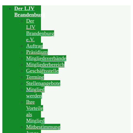
Der LJV
Brandenburg
Der
LJV
Brandenburg
e.V.
Auftrag
Präsidium
Mitgliedsverbände
Mitgliederbereich
Geschäftsstelle
Termine
Stellenangebote
Mitglied
werden
Ihre
Vorteile
als
Mitglied
Mitbestimmung