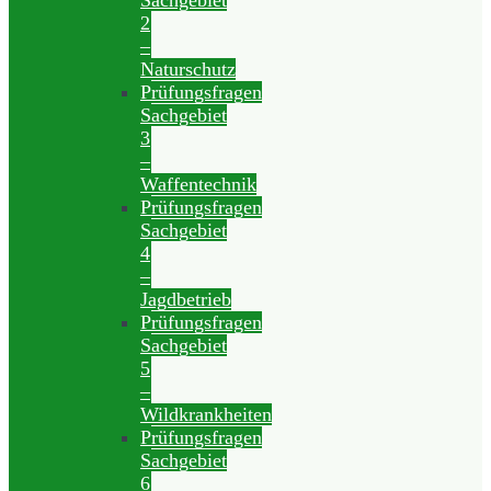
Sachgebiet
2
–
Naturschutz
Prüfungsfragen
Sachgebiet
3
–
Waffentechnik
Prüfungsfragen
Sachgebiet
4
–
Jagdbetrieb
Prüfungsfragen
Sachgebiet
5
–
Wildkrankheiten
Prüfungsfragen
Sachgebiet
6