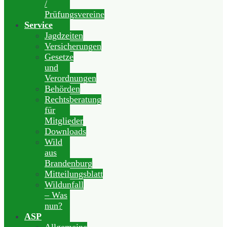
/
Prüfungsvereine
Service
Jagdzeiten
Versicherungen
Gesetze
und
Verordnungen
Behörden
Rechtsberatung
für
Mitglieder
Downloads
Wild
aus
Brandenburg
Mitteilungsblatt
Wildunfall
– Was
nun?
ASP