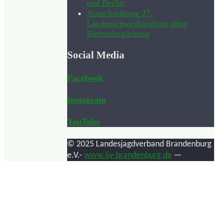
und Berlin
Ausschreibung 27.
Landesschweißprüfung ohne
Richterbegleitung
Social Media
Facebook
Instagram
YouTube
© 2025 Landesjagdverband Brandenburg
e.V.-
www.ljv-brandenburg.de
—