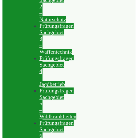
Sachgebiet
2
–
Naturschutz
Prüfungsfragen
Sachgebiet
3
–
Waffentechnik
Prüfungsfragen
Sachgebiet
4
–
Jagdbetrieb
Prüfungsfragen
Sachgebiet
5
–
Wildkrankheiten
Prüfungsfragen
Sachgebiet
6