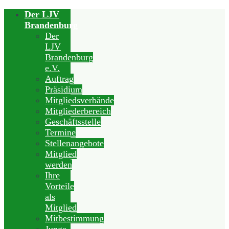
Der LJV
Brandenburg
Der
LJV
Brandenburg
e.V.
Auftrag
Präsidium
Mitgliedsverbände
Mitgliederbereich
Geschäftsstelle
Termine
Stellenangebote
Mitglied
werden
Ihre
Vorteile
als
Mitglied
Mitbestimmung