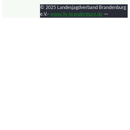
© 2025 Landesjagdverband Brandenburg
e.V.-
www.ljv-brandenburg.de
—