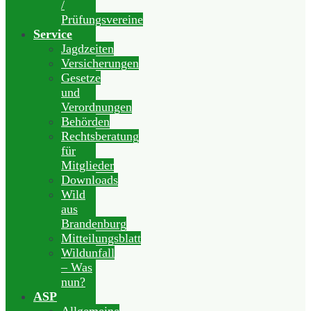
/
Prüfungsvereine
Service
Jagdzeiten
Versicherungen
Gesetze
und
Verordnungen
Behörden
Rechtsberatung
für
Mitglieder
Downloads
Wild
aus
Brandenburg
Mitteilungsblatt
Wildunfall
– Was
nun?
ASP