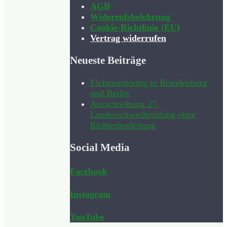
AGB
Widerrufsbelehrung
Cookie-Richtlinie (EU)
Vertrag widerrufen
Neueste Beiträge
Elchmonitoring in Brandenburg
und Berlin
Ausschreibung 27.
Landesschweißprüfung ohne
Richterbegleitung
Social Media
Facebook
Instagram
YouTube