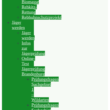
Biomasse
Rehkitz-
Rettung
Rebhuhnschutzprojekt
Jäger
werden
Jäger
werden
Infos
zur
Jägerprüfung
Online-
Test
Jägerprüfung
Brandenburg
Prüfungsfragen
Sachgebiet
1
–
Wildarten
Prüfungsfragen