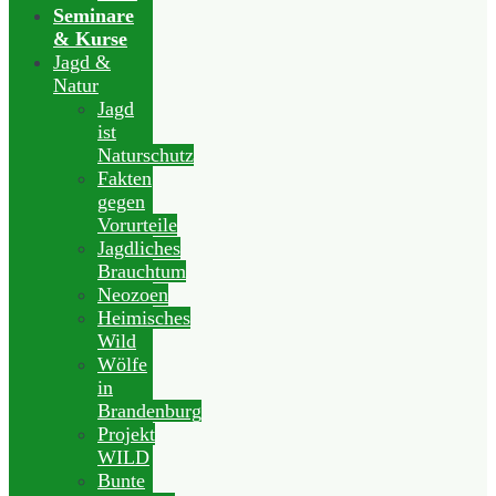
Seminare
& Kurse
Jagd &
Natur
Jagd
ist
Naturschutz
Fakten
gegen
Vorurteile
Jagdliches
Brauchtum
Neozoen
Heimisches
Wild
Wölfe
in
Brandenburg
Projekt
WILD
Bunte