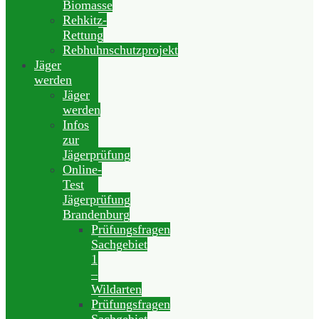
Biomasse
Rehkitz-
Rettung
Rebhuhnschutzprojekt
Jäger
werden
Jäger
werden
Infos
zur
Jägerprüfung
Online-
Test
Jägerprüfung
Brandenburg
Prüfungsfragen
Sachgebiet
1
–
Wildarten
Prüfungsfragen