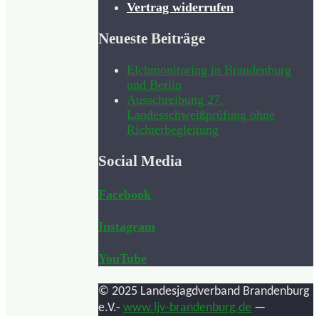
Vertrag widerrufen
Neueste Beiträge
Elchmonitoring in Brandenburg
und Berlin
Ausschreibung 27.
Landesschweißprüfung ohne
Richterbegleitung
Social Media
Facebook
Instagram
YouTube
© 2025 Landesjagdverband Brandenburg
e.V.-
www.ljv-brandenburg.de
—