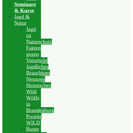
Seminare
& Kurse
Jagd &
Natur
Jagd
ist
Naturschutz
Fakten
gegen
Vorurteile
Jagdliches
Brauchtum
Neozoen
Heimisches
Wild
Wölfe
in
Brandenburg
Projekt
WILD
Bunte