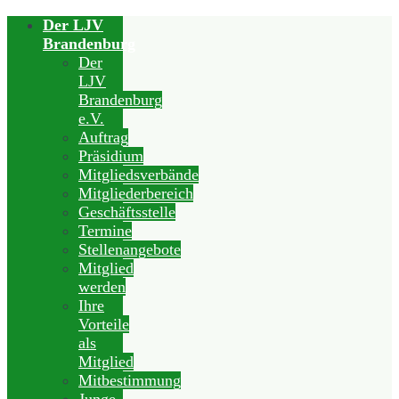
Der LJV
Brandenburg
Der
LJV
Brandenburg
e.V.
Auftrag
Präsidium
Mitgliedsverbände
Mitgliederbereich
Geschäftsstelle
Termine
Stellenangebote
Mitglied
werden
Ihre
Vorteile
als
Mitglied
Mitbestimmung