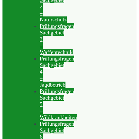
Sachgebiet
2
–
Naturschutz
Prüfungsfragen
Sachgebiet
3
–
Waffentechnik
Prüfungsfragen
Sachgebiet
4
–
Jagdbetrieb
Prüfungsfragen
Sachgebiet
5
–
Wildkrankheiten
Prüfungsfragen
Sachgebiet
6