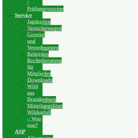
/
Prüfungsvereine
Service
Jagdzeiten
Versicherungen
Gesetze
und
Verordnungen
Behörden
Rechtsberatung
für
Mitglieder
Downloads
Wild
aus
Brandenburg
Mitteilungsblatt
Wildunfall
– Was
nun?
ASP