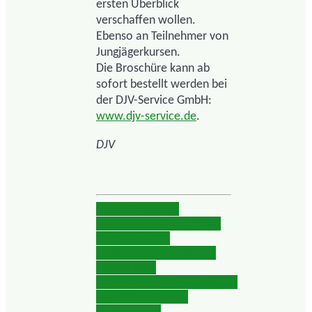
ersten Überblick
verschaffen wollen.
Ebenso an Teilnehmer von
Jungjägerkursen.
Die Broschüre kann ab
sofort bestellt werden bei
der DJV-Service GmbH:
www.djv-service.de
.
DJV
Zwei Wölfe bei
Verkehrsunfällen auf der
Autobahn A10
getötet
Kleine Kugel für
Frischlinge:
Landwirtschaftsministerium
setzt Signal gegen
Afrikanische