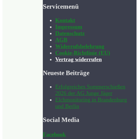
Servicemenü
Kontakt
Impressum
Datenschutz
AGB
Widerrufsbelehrung
Cookie-Richtlinie (EU)
Vertrag widerrufen
Neueste Beiträge
Erfolgreiches Sommerschießen
2026 der AG Junge Jäger
Elchmonitoring in Brandenburg
und Berlin
Social Media
Facebook