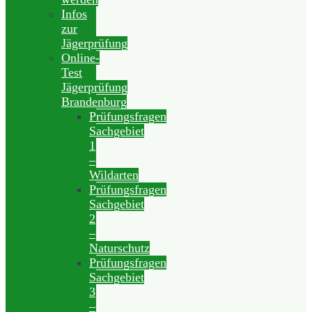
Infos
zur
Jägerprüfung
Online-
Test
Jägerprüfung
Brandenburg
Prüfungsfragen
Sachgebiet
1
–
Wildarten
Prüfungsfragen
Sachgebiet
2
–
Naturschutz
Prüfungsfragen
Sachgebiet
3
–