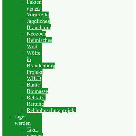
Fakten
gegen
Vorurteile
Jagdliches
Brauchtum
Neozoen
Heimisches
Wild
Wölfe
in
Brandenburg
Projekt
WILD
Bunte
Biomasse
Rehkitz-
Rettung
Rebhuhnschutzprojekt
Jäger
werden
Jäger
werden