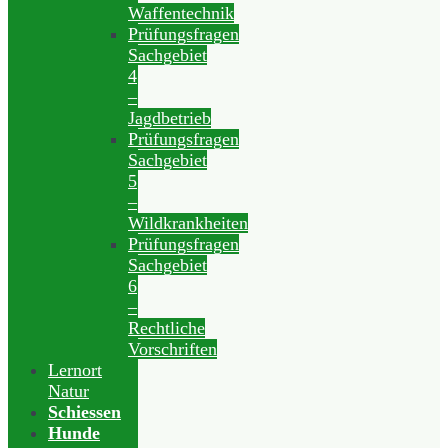
Waffentechnik
Prüfungsfragen
Sachgebiet
4
–
Jagdbetrieb
Prüfungsfragen
Sachgebiet
5
–
Wildkrankheiten
Prüfungsfragen
Sachgebiet
6
–
Rechtliche
Vorschriften
Lernort
Natur
Schiessen
Hunde