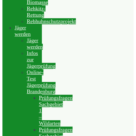
Biomasse
Rehkitz-
Rettung
Rebhuhnschutzprojekt
Jäger
werden
Jäger
werden
Infos
zur
Jägerprüfung
Online-
Test
Jägerprüfung
Brandenburg
Prüfungsfragen
Sachgebiet
1
–
Wildarten
Prüfungsfragen