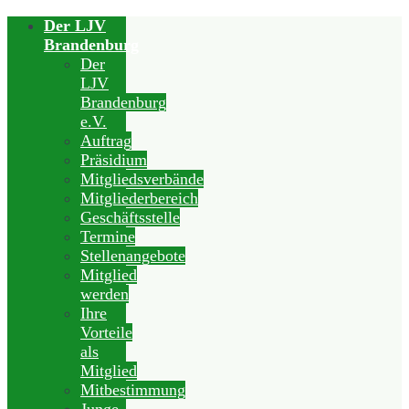
Der LJV
Brandenburg
Der
LJV
Brandenburg
e.V.
Auftrag
Präsidium
Mitgliedsverbände
Mitgliederbereich
Geschäftsstelle
Termine
Stellenangebote
Mitglied
werden
Ihre
Vorteile
als
Mitglied
Mitbestimmung