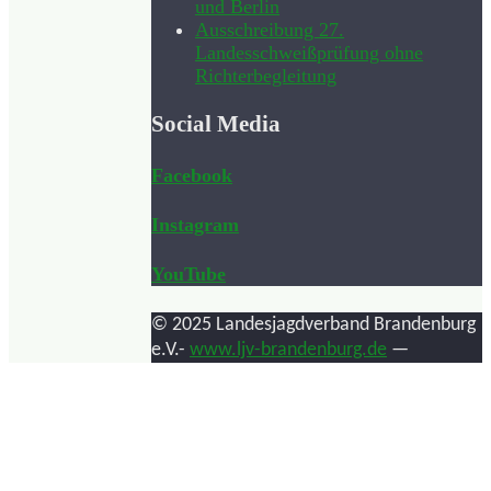
und Berlin
Ausschreibung 27.
Landesschweißprüfung ohne
Richterbegleitung
Social Media
Facebook
Instagram
YouTube
© 2025 Landesjagdverband Brandenburg
e.V.-
www.ljv-brandenburg.de
—