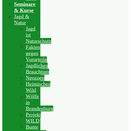
Seminare
& Kurse
Jagd &
Natur
Jagd
ist
Naturschutz
Fakten
gegen
Vorurteile
Jagdliches
Brauchtum
Neozoen
Heimisches
Wild
Wölfe
in
Brandenburg
Projekt
WILD
Bunte