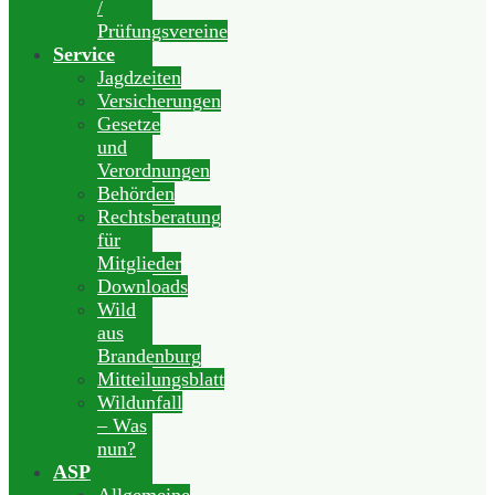
/
Prüfungsvereine
Service
Jagdzeiten
Versicherungen
Gesetze
und
Verordnungen
Behörden
Rechtsberatung
für
Mitglieder
Downloads
Wild
aus
Brandenburg
Mitteilungsblatt
Wildunfall
– Was
nun?
ASP