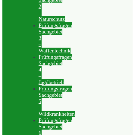
Sachgebiet
2
–
Naturschutz
Prüfungsfragen
Sachgebiet
3
–
Waffentechnik
Prüfungsfragen
Sachgebiet
4
–
Jagdbetrieb
Prüfungsfragen
Sachgebiet
5
–
Wildkrankheiten
Prüfungsfragen
Sachgebiet
6