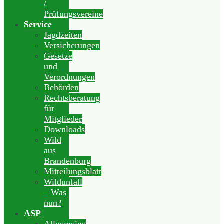
/
Prüfungsvereine
Service
Jagdzeiten
Versicherungen
Gesetze
und
Verordnungen
Behörden
Rechtsberatung
für
Mitglieder
Downloads
Wild
aus
Brandenburg
Mitteilungsblatt
Wildunfall
– Was
nun?
ASP