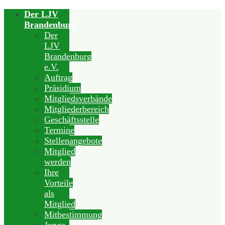
Der LJV
Brandenburg
Der
LJV
Brandenburg
e.V.
Auftrag
Präsidium
Mitgliedsverbände
Mitgliederbereich
Geschäftsstelle
Termine
Stellenangebote
Mitglied
werden
Ihre
Vorteile
als
Mitglied
Mitbestimmung