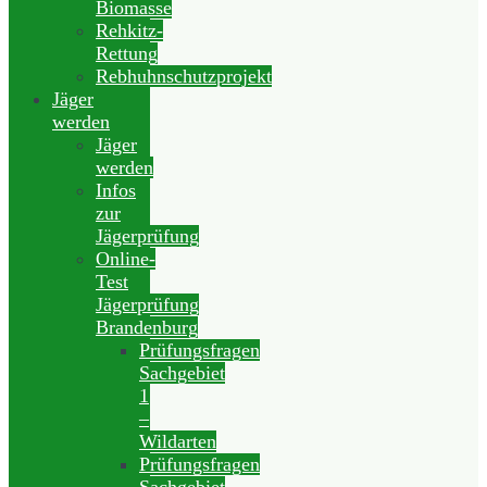
Biomasse
Rehkitz-
Rettung
Rebhuhnschutzprojekt
Jäger
werden
Jäger
werden
Infos
zur
Jägerprüfung
Online-
Test
Jägerprüfung
Brandenburg
Prüfungsfragen
Sachgebiet
1
–
Wildarten
Prüfungsfragen