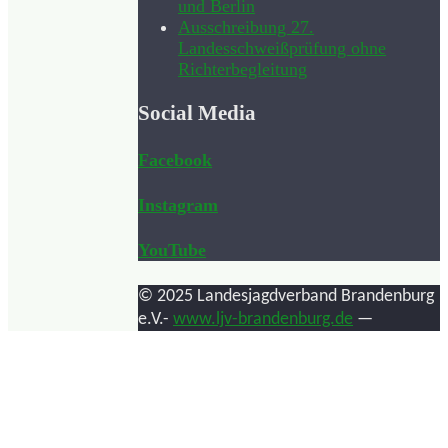
und Berlin
Ausschreibung 27.
Landesschweißprüfung ohne
Richterbegleitung
Social Media
Facebook
Instagram
YouTube
© 2025 Landesjagdverband Brandenburg
e.V.-
www.ljv-brandenburg.de
—