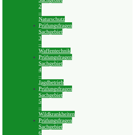
Sachgebiet
2
–
Naturschutz
Prüfungsfragen
Sachgebiet
3
–
Waffentechnik
Prüfungsfragen
Sachgebiet
4
–
Jagdbetrieb
Prüfungsfragen
Sachgebiet
5
–
Wildkrankheiten
Prüfungsfragen
Sachgebiet
6