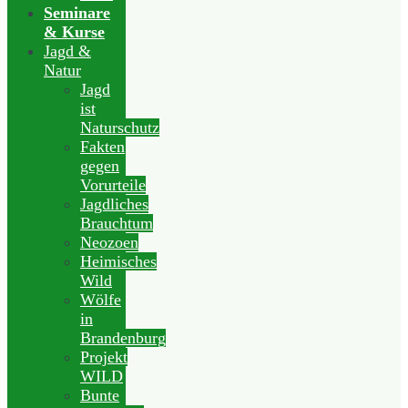
Seminare
& Kurse
Jagd &
Natur
Jagd
ist
Naturschutz
Fakten
gegen
Vorurteile
Jagdliches
Brauchtum
Neozoen
Heimisches
Wild
Wölfe
in
Brandenburg
Projekt
WILD
Bunte