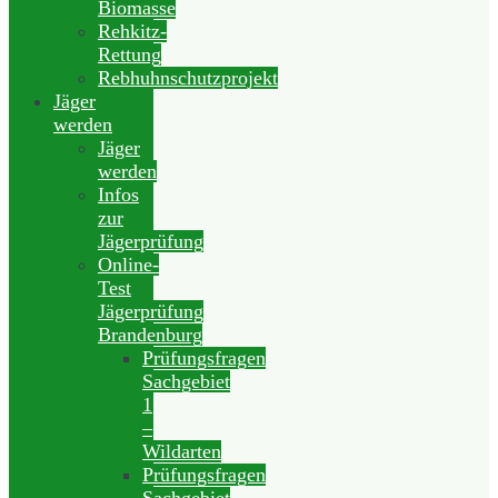
Biomasse
Rehkitz-
Rettung
Rebhuhnschutzprojekt
Jäger
werden
Jäger
werden
Infos
zur
Jägerprüfung
Online-
Test
Jägerprüfung
Brandenburg
Prüfungsfragen
Sachgebiet
1
–
Wildarten
Prüfungsfragen