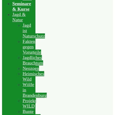
Seminare
& Kurse
Jagd &
Natur
Jagd
ist
Naturschutz
Fakten
gegen
Vorurteile
Jagdliches
Brauchtum
Neozoen
Heimisches
Wild
Wölfe
in
Brandenburg
Projekt
WILD
Bunte