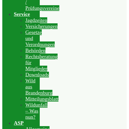
/
Prüfungsvereine
Service
Jagdzeiten
Versicherungen
Gesetze
und
Verordnungen
Behörden
Rechtsberatung
für
Mitglieder
Downloads
Wild
aus
Brandenburg
Mitteilungsblatt
Wildunfall
– Was
nun?
ASP