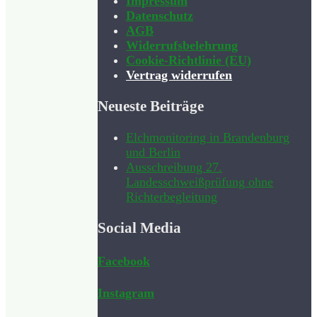
Impressum
Datenschutz
AGB
Widerrufsbelehrung
Cookie-Richtlinie (EU)
Vertrag widerrufen
Neueste Beiträge
Elchmonitoring in Brandenburg
und Berlin
Ausschreibung 27.
Landesschweißprüfung ohne
Richterbegleitung
Social Media
Facebook
Instagram