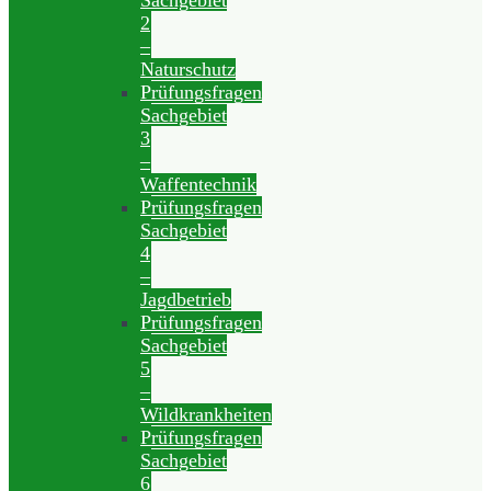
Sachgebiet
2
–
Naturschutz
Prüfungsfragen
Sachgebiet
3
–
Waffentechnik
Prüfungsfragen
Sachgebiet
4
–
Jagdbetrieb
Prüfungsfragen
Sachgebiet
5
–
Wildkrankheiten
Prüfungsfragen
Sachgebiet
6