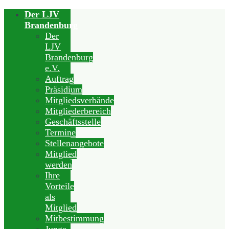
Der LJV
Brandenburg
Der
LJV
Brandenburg
e.V.
Auftrag
Präsidium
Mitgliedsverbände
Mitgliederbereich
Geschäftsstelle
Termine
Stellenangebote
Mitglied
werden
Ihre
Vorteile
als
Mitglied
Mitbestimmung