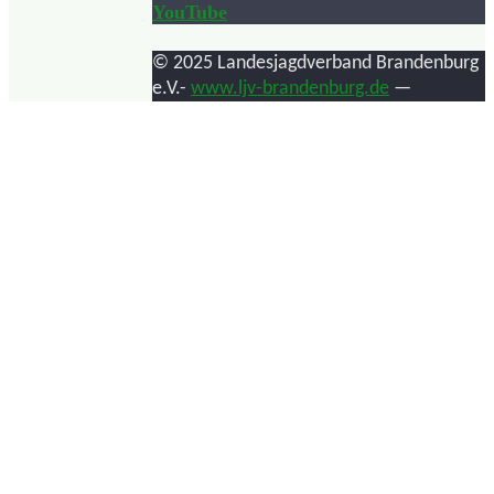
YouTube
© 2025 Landesjagdverband Brandenburg
e.V.-
www.ljv-brandenburg.de
—