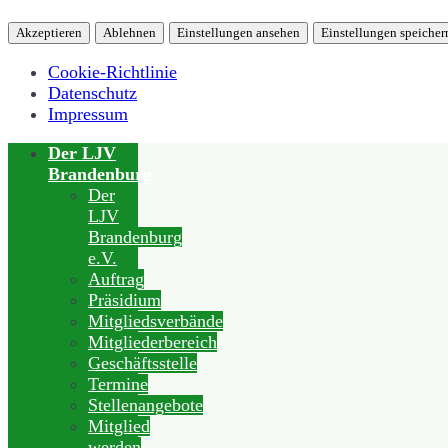
Akzeptieren
Ablehnen
Einstellungen ansehen
Einstellungen speicher
Cookie-Richtlinie
Datenschutz
Impressum
Der LJV
Brandenburg
Der
LJV
Brandenburg
e.V.
Auftrag
Präsidium
Mitgliedsverbände
Mitgliederbereich
Geschäftsstelle
Termine
Stellenangebote
Mitglied
werden