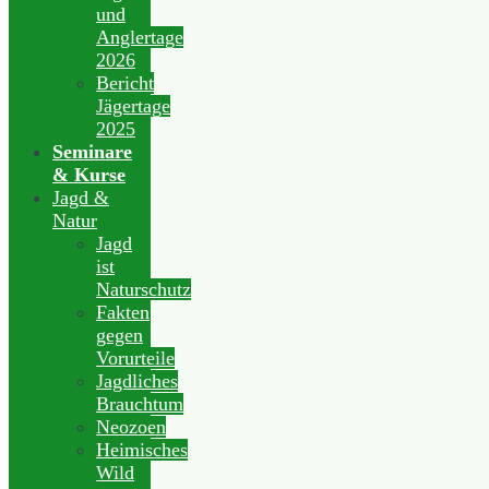
und
Anglertage
2026
Bericht
Jägertage
2025
Seminare
& Kurse
Jagd &
Natur
Jagd
ist
Naturschutz
Fakten
gegen
Vorurteile
Jagdliches
Brauchtum
Neozoen
Heimisches
Wild